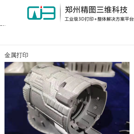
Warning:
file_put_contents(/home/wkb114wlk4bu1i1/wwwroot/source/cache/lic
failed to open stream: Permission denied in
/home/wkb114wlk4bu1i1/wwwroot/source/model/api.class.php on line
217
金属打印