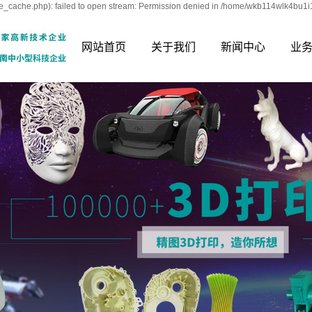
_cache.php): failed to open stream: Permission denied in /home/wkb114wlk4bu1i1
网站首页
关于我们
新闻中心
业