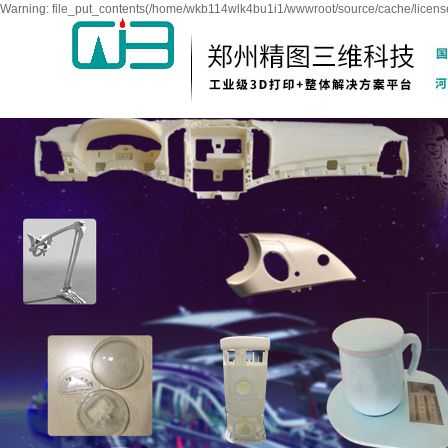
Warning: file_put_contents(/home/wkb114wlk4bu1i1/wwwroot/source/cache/license